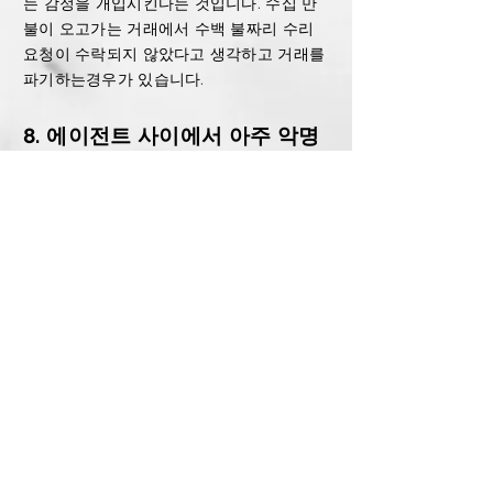
는 감정을 개입시킨다는 것입니다.
수십 만
불이 오고가는 거래에서 수백 불짜리 수리
요청이 수락되지 않았다고 생각하고 거래를
파기하는경우가 있습니다.
8. 에이전트 사이에서 아주 악명
높은 단어!
구매자의 또 다른 지속적인 실수는 구매자의
후회라는 것입니다. 보통 오퍼를 넣고 노심
초사 기다리다가, 셀러가 우리 오퍼를 수락
했다는 통보가 전해지면서 바로 시작합니다.
“이거 아무도 안 사는 집 나혼자 설쳐서 산것
아닌가?” “오퍼를 너무 비싸게 쓴 거 아니
가?"
동시에 “이제 내가 정말 집을 사는구나”라는
깨달음에 부담감과 두려움이 밀려오기도 합
니다. 오퍼를 넣을 때 미쳐 보지 못했던 집과
동네의 단점들도 이제 눈에 들어오기 시작합
니다. 거의 모든 구매자들이 정도의 차이는