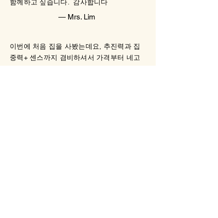
함께하고 싶습니다. 감사합니다
이지않고 우리 최은경씨를 추천추천 합니다.
그리고 저는 끝까지 이분과 함께하고싶습니
— Mrs. Lim
다 집이든 새로운사업장이든 ...
마지막으로 다시한번 고맙고 감사합니다.
이번에 처음 집을 사봤는데요, 추진력과 집
참고로 이쁘시고 착해요 ㅋㅋㅋㅋ
중력+ 센스까지 겸비하셔서 가격부터 네고
— Kim, G.
까지 완벽했습니다. 이전에 서너 다른 리얼
터랑 일해봤는데 최고였어요 정말 감사드립
니다!
꿈이였던 첫 집 장만이였는데 너무 까다롭
고, 모르는게 너무 많았어요. 하지만 고객의
— Brookline. Mrs. Choi
마음을 알고 처음부터 끝까지 자기일처럼 신
경써주셔서 모든게 순조로웠어요. 이삿날까
미국에 온지 얼마 되지않은 상황에서 타주
지 찾아와주셔서 너무 감동이였어요.
이사를 준비하면서 최은경선생님을 만났고,
— Kim, B.
덕분에 집 장만과 이사까지 순조롭게 진행되
었습니다.
최은경 선생님은 프로페셔널하시고, 정확하
My wife and I bought our first dream home
시고 꼼꼼하세요. 한국과는 집을 구매하는
with the tremendous help of Chris Choi. We
절차가 많이 달라서 모든 게 생소하고 불안
were in the market for two full months
하기도 했는데, 사소한 질문부터 법규와 관
doggedly searching and visiting countless