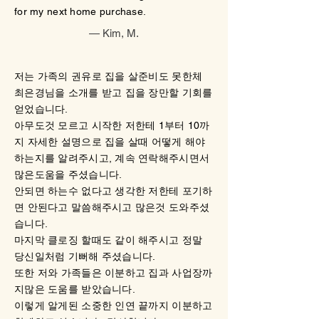
for my next home purchase.
— Kim, M.
저는 가족의 권유로 집을 살준비도 못한체
안녕하세요 저는이번에 처음으로 제 집을
최은경님을 소개를 받고 집을 장만할 기회를
장만하게되었습니다. 그것은바로 우리 최은
얻었습니다.
경씨때문입니다. 아마도 2년전에 처음으로
아무도것 모르고 시작한 저한테 1부터 10까
집을 장만하겠다고했을때 저희에게 처음부
지 자세한 설명으로 집을 살때 어떻게 해야
터 무엇을준비하는지 상세하게 설명해주시
하는지를 알려주시고, 계속 연락해주시면서
고 준비과정을함께해주었습니다. 그러다가
많은도움을 주셨습니다.
준비과정중에 어려운문제가 발생해서 저희
안되면 하는수 없다고 생각한 저한테 포기하
는 포기하려고했을때 저희손을 놓지않고 끝
면 안된다고 말씀해주시고 많은것 도와주셨
까지 노력해서주어서 새로운기회를 기지개
습니다.
되었습니다.
마지막 클로징 할때도 같이 해주시고 정말
정말 이분이 아니었다면 아마도 저희는 이렇
당신일처럼 기뻐해 주셨습니다.
게 좋은집을 가질수없을것입니다. 정말감사
또한 저와 가족들은 이분하고 집과 사업장까
하고 고맙습니다. 만약에 누가물어본다면 다
지많은 도움를 받았습니다.
연코 저는 이분이 최고중에최고 장담합니다.
이렇게 알게된 소중한 인연 끝까지 이분하고
또한 제주변에 집을구매할 사람있다면 망설